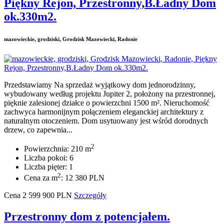
Piękny Rejon, Przestronny,B.Ładny Dom
ok.330m2.
mazowieckie, grodziski, Grodzisk Mazowiecki, Radonie
Przedstawiamy Na sprzedaż wyjątkowy dom jednorodzinny,
wybudowany według projektu Jupiter 2, położony na przestronnej,
pięknie zalesionej działce o powierzchni 1500 m². Nieruchomość
zachwyca harmonijnym połączeniem eleganckiej architektury z
naturalnym otoczeniem. Dom usytuowany jest wśród dorodnych
drzew, co zapewnia...
2
Powierzchnia: 210 m
Liczba pokoi: 6
Liczba pięter: 1
2
Cena za m
: 12 380 PLN
Cena
2 599 900
PLN
Szczegóły
Przestronny dom z potencjałem.