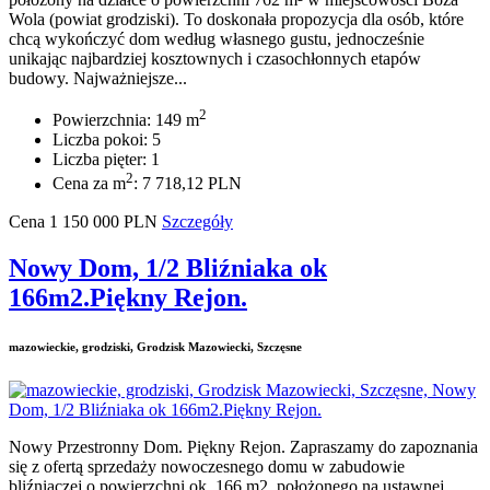
Wola (powiat grodziski). To doskonała propozycja dla osób, które
chcą wykończyć dom według własnego gustu, jednocześnie
unikając najbardziej kosztownych i czasochłonnych etapów
budowy. Najważniejsze...
2
Powierzchnia: 149 m
Liczba pokoi: 5
Liczba pięter: 1
2
Cena za m
: 7 718,12 PLN
Cena
1 150 000
PLN
Szczegóły
Nowy Dom, 1/2 Bliźniaka ok
166m2.Piękny Rejon.
mazowieckie, grodziski, Grodzisk Mazowiecki, Szczęsne
Nowy Przestronny Dom. Piękny Rejon. Zapraszamy do zapoznania
się z ofertą sprzedaży nowoczesnego domu w zabudowie
bliźniaczej o powierzchni ok. 166 m2, położonego na ustawnej