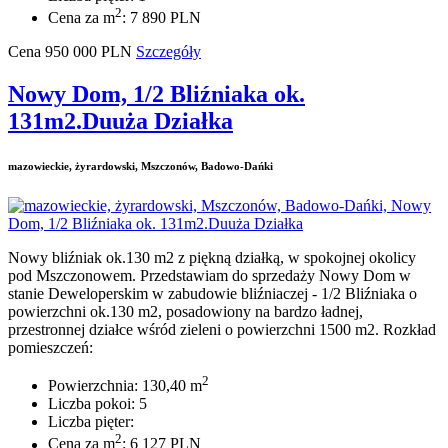
2
Cena za m
: 7 890 PLN
Cena
950 000
PLN
Szczegóły
Nowy Dom, 1/2 Bliźniaka ok.
131m2.Duuża Działka
mazowieckie, żyrardowski, Mszczonów, Badowo-Dańki
Nowy bliźniak ok.130 m2 z piękną działką, w spokojnej okolicy
pod Mszczonowem. Przedstawiam do sprzedaży Nowy Dom w
stanie Deweloperskim w zabudowie bliźniaczej - 1/2 Bliźniaka o
powierzchni ok.130 m2, posadowiony na bardzo ładnej,
przestronnej działce wśród zieleni o powierzchni 1500 m2. Rozkład
pomieszczeń:
2
Powierzchnia: 130,40 m
Liczba pokoi: 5
Liczba pięter:
2
Cena za m
: 6 127 PLN