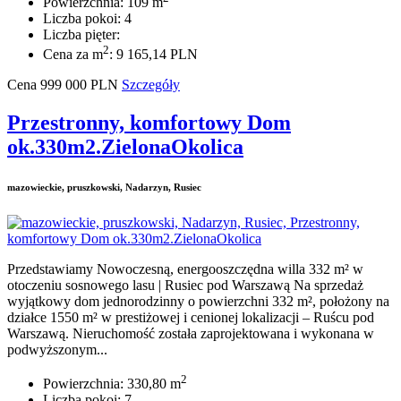
Powierzchnia: 109 m
Liczba pokoi: 4
Liczba pięter:
2
Cena za m
: 9 165,14 PLN
Cena
999 000
PLN
Szczegóły
Przestronny, komfortowy Dom
ok.330m2.ZielonaOkolica
mazowieckie, pruszkowski, Nadarzyn, Rusiec
Przedstawiamy Nowoczesną, energooszczędna willa 332 m² w
otoczeniu sosnowego lasu | Rusiec pod Warszawą Na sprzedaż
wyjątkowy dom jednorodzinny o powierzchni 332 m², położony na
działce 1550 m² w prestiżowej i cenionej lokalizacji – Ruścu pod
Warszawą. Nieruchomość została zaprojektowana i wykonana w
podwyższonym...
2
Powierzchnia: 330,80 m
Liczba pokoi: 7