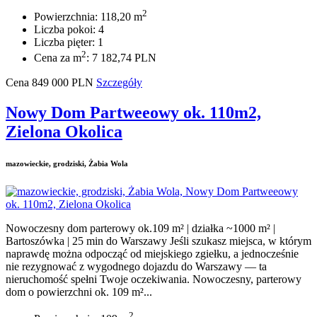
2
Powierzchnia: 118,20 m
Liczba pokoi: 4
Liczba pięter: 1
2
Cena za m
: 7 182,74 PLN
Cena
849 000
PLN
Szczegóły
Nowy Dom Partweeowy ok. 110m2,
Zielona Okolica
mazowieckie, grodziski, Żabia Wola
Nowoczesny dom parterowy ok.109 m² | działka ~1000 m² |
Bartoszówka | 25 min do Warszawy Jeśli szukasz miejsca, w którym
naprawdę można odpocząć od miejskiego zgiełku, a jednocześnie
nie rezygnować z wygodnego dojazdu do Warszawy — ta
nieruchomość spełni Twoje oczekiwania. Nowoczesny, parterowy
dom o powierzchni ok. 109 m²...
2