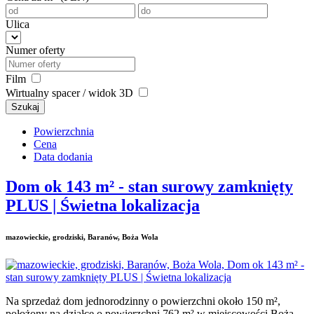
Ulica
Numer oferty
Film
Wirtualny spacer / widok 3D
Szukaj
Powierzchnia
Cena
Data dodania
Dom ok 143 m² - stan surowy zamknięty
PLUS | Świetna lokalizacja
mazowieckie, grodziski, Baranów, Boża Wola
Na sprzedaż dom jednorodzinny o powierzchni około 150 m²,
położony na działce o powierzchni 762 m² w miejscowości Boża