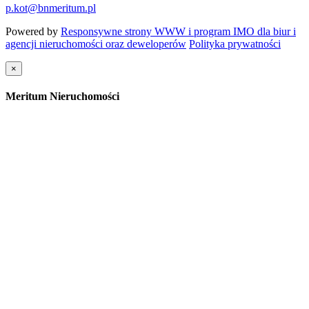
p.kot@bnmeritum.pl
Powered by
Responsywne strony WWW i program IMO dla biur i
agencji nieruchomości oraz deweloperów
Polityka prywatności
×
Meritum Nieruchomości