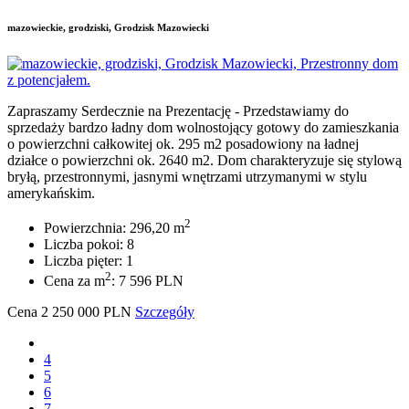
mazowieckie, grodziski, Grodzisk Mazowiecki
Zapraszamy Serdecznie na Prezentację - Przedstawiamy do
sprzedaży bardzo ładny dom wolnostojący gotowy do zamieszkania
o powierzchni całkowitej ok. 295 m2 posadowiony na ładnej
działce o powierzchni ok. 2640 m2. Dom charakteryzuje się stylową
bryłą, przestronnymi, jasnymi wnętrzami utrzymanymi w stylu
amerykańskim.
2
Powierzchnia: 296,20 m
Liczba pokoi: 8
Liczba pięter: 1
2
Cena za m
: 7 596 PLN
Cena
2 250 000
PLN
Szczegóły
4
5
6
7